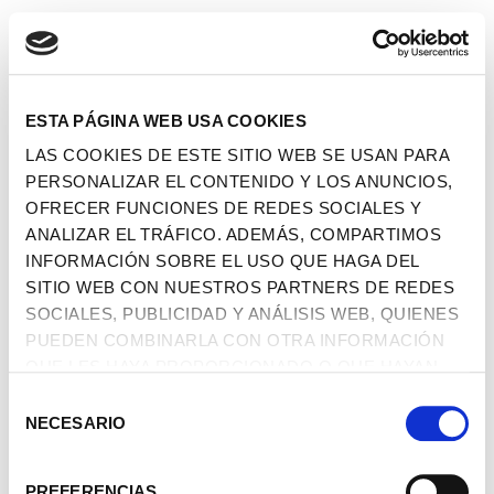
ESTA PÁGINA WEB USA COOKIES
LAS COOKIES DE ESTE SITIO WEB SE USAN PARA
PERSONALIZAR EL CONTENIDO Y LOS ANUNCIOS,
OFRECER FUNCIONES DE REDES SOCIALES Y
ANALIZAR EL TRÁFICO. ADEMÁS, COMPARTIMOS
INFORMACIÓN SOBRE EL USO QUE HAGA DEL
SITIO WEB CON NUESTROS PARTNERS DE REDES
SOCIALES, PUBLICIDAD Y ANÁLISIS WEB, QUIENES
PUEDEN COMBINARLA CON OTRA INFORMACIÓN
QUE LES HAYA PROPORCIONADO O QUE HAYAN
RECOPILADO A PARTIR DEL USO QUE HAYA HECHO
SELECCIÓN
DE SUS SERVICIOS.
NECESARIO
DE
CONSENTIMIENTO
PREFERENCIAS