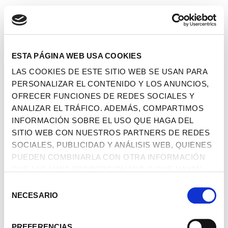
ESTA PÁGINA WEB USA COOKIES
LAS COOKIES DE ESTE SITIO WEB SE USAN PARA
PERSONALIZAR EL CONTENIDO Y LOS ANUNCIOS,
OFRECER FUNCIONES DE REDES SOCIALES Y
ANALIZAR EL TRÁFICO. ADEMÁS, COMPARTIMOS
INFORMACIÓN SOBRE EL USO QUE HAGA DEL
SITIO WEB CON NUESTROS PARTNERS DE REDES
SOCIALES, PUBLICIDAD Y ANÁLISIS WEB, QUIENES
PUEDEN COMBINARLA CON OTRA INFORMACIÓN
QUE LES HAYA PROPORCIONADO O QUE HAYAN
RECOPILADO A PARTIR DEL USO QUE HAYA HECHO
SELECCIÓN
DE SUS SERVICIOS.
NECESARIO
DE
CONSENTIMIENTO
PREFERENCIAS