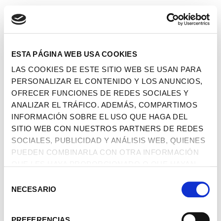
ESTA PÁGINA WEB USA COOKIES
LAS COOKIES DE ESTE SITIO WEB SE USAN PARA
PERSONALIZAR EL CONTENIDO Y LOS ANUNCIOS,
OFRECER FUNCIONES DE REDES SOCIALES Y
ANALIZAR EL TRÁFICO. ADEMÁS, COMPARTIMOS
INFORMACIÓN SOBRE EL USO QUE HAGA DEL
SITIO WEB CON NUESTROS PARTNERS DE REDES
SOCIALES, PUBLICIDAD Y ANÁLISIS WEB, QUIENES
PUEDEN COMBINARLA CON OTRA INFORMACIÓN
QUE LES HAYA PROPORCIONADO O QUE HAYAN
RECOPILADO A PARTIR DEL USO QUE HAYA HECHO
SELECCIÓN
DE SUS SERVICIOS.
NECESARIO
DE
CONSENTIMIENTO
PREFERENCIAS