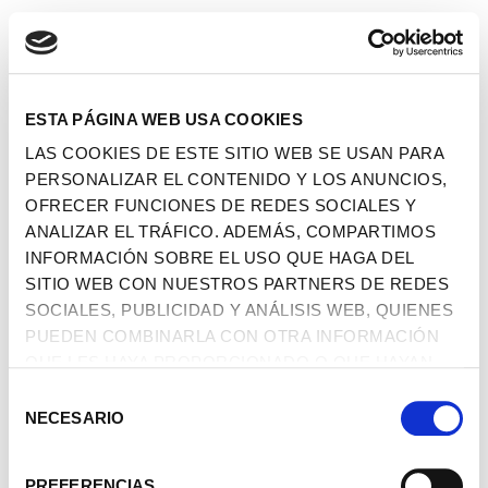
ESTA PÁGINA WEB USA COOKIES
LAS COOKIES DE ESTE SITIO WEB SE USAN PARA
PERSONALIZAR EL CONTENIDO Y LOS ANUNCIOS,
OFRECER FUNCIONES DE REDES SOCIALES Y
ANALIZAR EL TRÁFICO. ADEMÁS, COMPARTIMOS
INFORMACIÓN SOBRE EL USO QUE HAGA DEL
SITIO WEB CON NUESTROS PARTNERS DE REDES
SOCIALES, PUBLICIDAD Y ANÁLISIS WEB, QUIENES
PUEDEN COMBINARLA CON OTRA INFORMACIÓN
QUE LES HAYA PROPORCIONADO O QUE HAYAN
RECOPILADO A PARTIR DEL USO QUE HAYA HECHO
SELECCIÓN
DE SUS SERVICIOS.
NECESARIO
DE
CONSENTIMIENTO
PREFERENCIAS