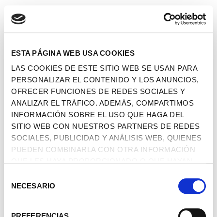
ESTA PÁGINA WEB USA COOKIES
LAS COOKIES DE ESTE SITIO WEB SE USAN PARA
PERSONALIZAR EL CONTENIDO Y LOS ANUNCIOS,
OFRECER FUNCIONES DE REDES SOCIALES Y
ANALIZAR EL TRÁFICO. ADEMÁS, COMPARTIMOS
INFORMACIÓN SOBRE EL USO QUE HAGA DEL
SITIO WEB CON NUESTROS PARTNERS DE REDES
SOCIALES, PUBLICIDAD Y ANÁLISIS WEB, QUIENES
PUEDEN COMBINARLA CON OTRA INFORMACIÓN
QUE LES HAYA PROPORCIONADO O QUE HAYAN
RECOPILADO A PARTIR DEL USO QUE HAYA HECHO
SELECCIÓN
DE SUS SERVICIOS.
NECESARIO
DE
CONSENTIMIENTO
PREFERENCIAS