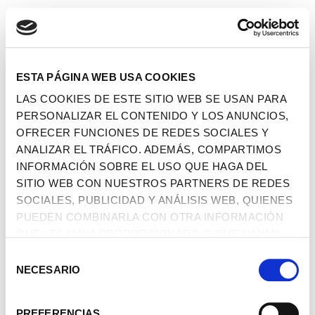
ESTA PÁGINA WEB USA COOKIES
LAS COOKIES DE ESTE SITIO WEB SE USAN PARA
PERSONALIZAR EL CONTENIDO Y LOS ANUNCIOS,
OFRECER FUNCIONES DE REDES SOCIALES Y
ANALIZAR EL TRÁFICO. ADEMÁS, COMPARTIMOS
INFORMACIÓN SOBRE EL USO QUE HAGA DEL
SITIO WEB CON NUESTROS PARTNERS DE REDES
SOCIALES, PUBLICIDAD Y ANÁLISIS WEB, QUIENES
PUEDEN COMBINARLA CON OTRA INFORMACIÓN
QUE LES HAYA PROPORCIONADO O QUE HAYAN
RECOPILADO A PARTIR DEL USO QUE HAYA HECHO
SELECCIÓN
DE SUS SERVICIOS.
NECESARIO
DE
CONSENTIMIENTO
PREFERENCIAS