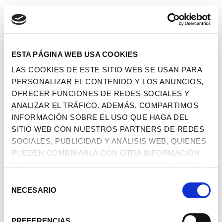
ESTA PÁGINA WEB USA COOKIES
LAS COOKIES DE ESTE SITIO WEB SE USAN PARA
PERSONALIZAR EL CONTENIDO Y LOS ANUNCIOS,
OFRECER FUNCIONES DE REDES SOCIALES Y
ANALIZAR EL TRÁFICO. ADEMÁS, COMPARTIMOS
INFORMACIÓN SOBRE EL USO QUE HAGA DEL
SITIO WEB CON NUESTROS PARTNERS DE REDES
SOCIALES, PUBLICIDAD Y ANÁLISIS WEB, QUIENES
PUEDEN COMBINARLA CON OTRA INFORMACIÓN
QUE LES HAYA PROPORCIONADO O QUE HAYAN
RECOPILADO A PARTIR DEL USO QUE HAYA HECHO
SELECCIÓN
DE SUS SERVICIOS.
NECESARIO
DE
CONSENTIMIENTO
PREFERENCIAS